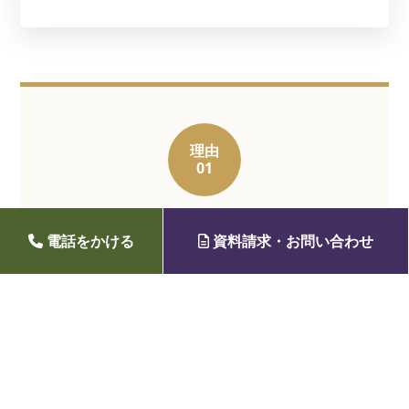
理由
01
承継者不要
電話をかける
資料請求・お問い合わせ
「無縁仏になりません」
お子様がいらっしゃらない方や、ご家族に負担を
かけたくない方に最適です。当霊園が永代にわた
り責任を持って供養・管理し続けます。